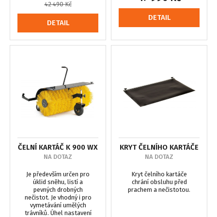
42 490 Kč
DETAIL
DETAIL
ČELNÍ KARTÁČ K 900 WX
KRYT ČELNÍHO KARTÁČE
NA DOTAZ
NA DOTAZ
Je především určen pro
Kryt čelního kartáče
úklid sněhu, listí a
chrání obsluhu před
pevných drobných
prachem a nečistotou.
nečistot. Je vhodný i pro
vymetávání umělých
trávníků. Úhel nastavení