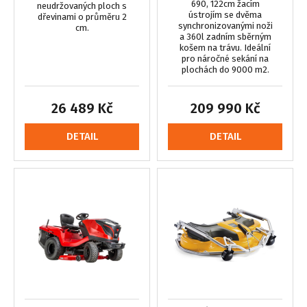
690, 122cm žacím
neudržovaných ploch s
ústrojím se dvěma
dřevinami o průměru 2
synchronizovanými noži
cm.
a 360l zadním sběrným
košem na trávu. Ideální
pro náročné sekání na
plochách do 9000 m2.
26 489 Kč
209 990 Kč
DETAIL
DETAIL