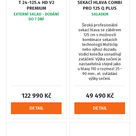
T 24-125.4 HD V2
SEKACÍ HLAVA COMBI
PREMIUM
PRO 125 Q PLUS
EXTERNÍ SKLAD - DODÁNÍ
SKLADEM
DO 7 DNÍ
Široká profesionální
sekací hlava se záběrem
125 cm s možností
kombinace sekacích
technologií Multiclip
nebo výhoz dozadu.
Vodicí kolečka usnadňují
zatáčení. Výška sečení je
nastavitelná stejně jako
u hlavy 110 v rozmezí 25–
90 mm., el. ovládání
výšky sečení.
122 990 Kč
49 490 Kč
DETAIL
DETAIL