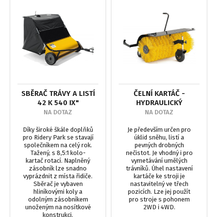
SBĚRAČ TRÁVY A LISTÍ
ČELNÍ KARTÁČ -
42 K 540 IX"
HYDRAULICKÝ
NA DOTAZ
NA DOTAZ
Díky široké škále doplňků
Je především určen pro
pro Ridery Park se stavají
úklid sněhu, listí a
společníkem na celý rok.
pevných drobných
Tažený, s 8,5:1 kolo-
nečistot. Je vhodný i pro
kartač rotací. Naplněný
vymetávání umělých
zásobník lze snadno
trávníků. Úhel nastavení
vyprázdnit z místa řidiče.
kartáče ke stroji je
Sběrač je vybaven
nastavitelný ve třech
hliníkovými koly a
pozicích. Lze jej použít
odolným zásobníkem
pro stroje s pohonem
unoženým na nosítkové
2WD i 4WD.
konstrukci.