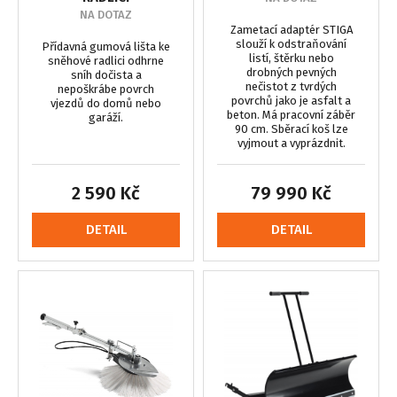
NA DOTAZ
Zametací adaptér STIGA
slouží k odstraňování
Přídavná gumová lišta ke
listí, štěrku nebo
sněhové radlici odhrne
drobných pevných
sníh dočista a
nečistot z tvrdých
nepoškrábe povrch
povrchů jako je asfalt a
vjezdů do domů nebo
beton. Má pracovní záběr
garáží.
90 cm. Sběrací koš lze
vyjmout a vyprázdnit.
2 590 Kč
79 990 Kč
DETAIL
DETAIL