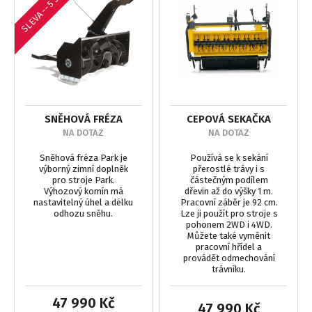
SLEVA --5 500 Kč
SNĚHOVÁ FRÉZA
CEPOVÁ SEKAČKA
NA DOTAZ
NA DOTAZ
Sněhová fréza Park je
Používá se k sekání
výborný zimní doplněk
přerostlé trávy i s
pro stroje Park.
částečným podílem
Výhozový komín má
dřevin až do výšky 1 m.
nastavitelný úhel a délku
Pracovní záběr je 92 cm.
odhozu sněhu.
Lze ji použít pro stroje s
pohonem 2WD i 4WD.
Můžete také vyměnit
pracovní hřídel a
provádět odmechování
trávníku.
47 990 Kč
47 990 Kč