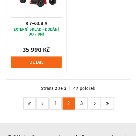
R 7-63.8 A
EXTERNÍ SKLAD - DODÁNÍ
DO 7 DNÍ
35 990 Kč
DETAIL
Strana
2
ze
3
|
47
položek
1
2
3