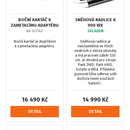
BOČNÍ KARTÁČ K
SNĚHOVÁ RADLICE K
ZAMETACÍMU ADAPTÉRU
900 WX
NA DOTAZ
SKLADEM
Boční kartáč je doplňkem
Sněhová radlice je
k zametacímu adaptéru.
nastavitelná ve třech
směrech z místa obsluhy
a má pracovní záběr 120
cm. Je vhodná pro stroje
Park 2WD, Park 4WD,
Estate a Villa. Přídavná
gumová lišta odhrne sníh
dočista (není součástí
balení) .
16 490 Kč
14 990 Kč
DETAIL
DETAIL