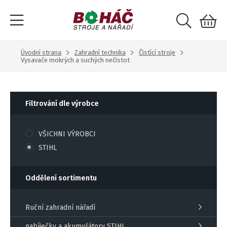
Úvodní strana
Zahradní technika
Čistící stroje
Vysavače mokrých a suchých nečistot
Filtrování dle výrobce
VŠICHNI VÝROBCI
STIHL
Oddělení sortimentu
Ruční zahradní nářadí
nabíječky a akumulátory STIHL