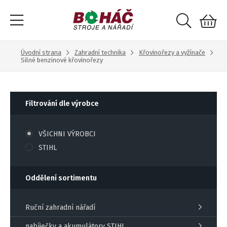
Úvodní strana
Zahradní technika
Křovinořezy a vyžínače
Silné benzinové křovinořezy
Filtrování dle výrobce
VŠICHNI VÝROBCI
STIHL
Oddělení sortimentu
Ruční zahradní nářadí
nabíječky a akumulátory STIHL