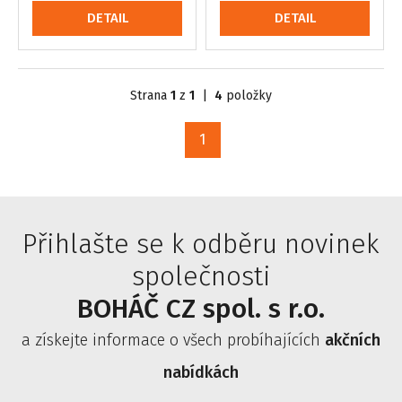
DETAIL
DETAIL
Strana
1
z
1
|
4
položky
1
Přihlašte se k odběru novinek
společnosti
BOHÁČ CZ spol. s r.o.
a získejte informace o všech probíhajících
akčních
nabídkách