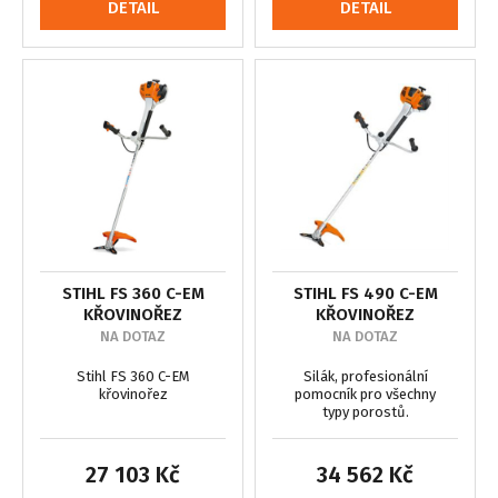
DETAIL
DETAIL
STIHL FS 360 C-EM
STIHL FS 490 C-EM
KŘOVINOŘEZ
KŘOVINOŘEZ
NA DOTAZ
NA DOTAZ
Stihl FS 360 C-EM
Silák, profesionální
křovinořez
pomocník pro všechny
typy porostů.
27 103 Kč
34 562 Kč