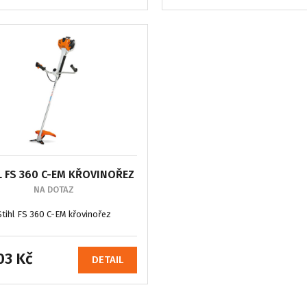
L FS 360 C-EM KŘOVINOŘEZ
NA DOTAZ
Stihl FS 360 C-EM křovinořez
03 Kč
DETAIL