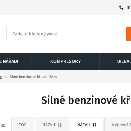
In
É NÁŘADÍ
KOMPRESORY
DÍLNA
če
Silné benzinové křovinořezy
Silné benzinové k
TOP
NÁZVU
NÁZVU
Nejlevnějš
le: