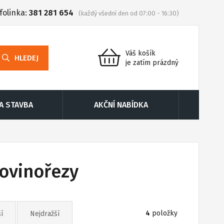
folinka:
381 281 654
(každý všední den od 07:00 - 16:30)
Váš košík
HLEDEJ
je zatím prázdný
 A STAVBA
AKČNÍ NABÍDKA
řovinořezy
4
položky
í
Nejdražší