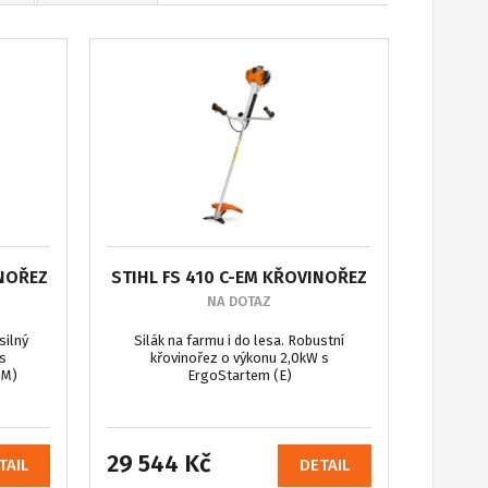
INOŘEZ
STIHL FS 410 C-EM KŘOVINOŘEZ
NA DOTAZ
silný
Silák na farmu i do lesa. Robustní
 s
křovinořez o výkonu 2,0kW s
(M)
ErgoStartem (E)
29 544 Kč
TAIL
DETAIL