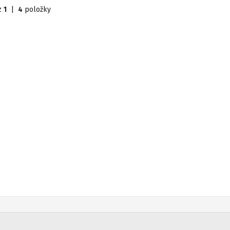
z
1
|
4
položky