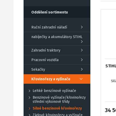
Oddělení sortimentu
Ruční zahradní nářadí
nabíječky a akumulátory STIHL
Zahradní traktory
Pracovní vozidla
STIH
Sekačky
Křovinořezy a vyžínače
Sil
Lehké benzínové vyžínače
Benzinové vyžínače/křovinořezy
střední výkonové třídy
Silné benzinové křovinořezy
34 5
Zádové křovinořezy a vyžínače