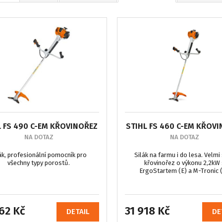
L FS 490 C-EM KŘOVINOŘEZ
STIHL FS 460 C-EM KŘOV
NA DOTAZ
NA DOTAZ
ák, profesionální pomocník pro
Silák na farmu i do lesa. Velmi 
všechny typy porostů.
křovinořez o výkonu 2,2kW
ErgoStartem (E) a M-Tronic 
62 Kč
31 918 Kč
DETAIL
DE