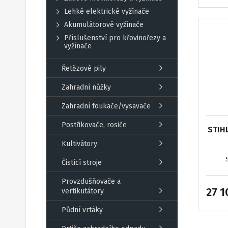
Lehké elektrické vyžínače
Akumulátorové vyžínače
Příslušenství pro křovinořezy a
vyžínače
Řetězové pily
Zahradní nůžky
Zahradní foukače/vysavače
Postřikovače, rosiče
STIH
Kultivátory
Čistící stroje
Provzdušňovače a
27 1
vertikutátory
Půdní vrtáky