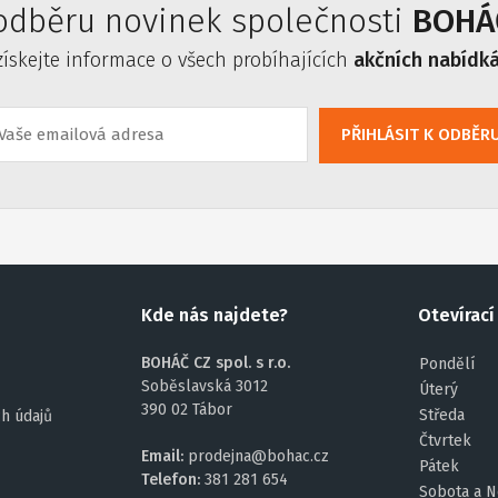
 odběru novinek společnosti
BOHÁČ
získejte informace o všech probíhajících
akčních nabídk
PŘIHLÁSIT K ODBĚR
Kde nás najdete?
Otevírací
BOHÁČ CZ spol. s r.o.
Pondělí
Soběslavská 3012
Úterý
390 02 Tábor
Středa
h údajů
Čtvrtek
Email:
prodejna@bohac.cz
Pátek
Telefon:
381 281 654
Sobota a N