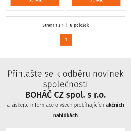
DETAIL
DETAIL
Strana
1
z
1
|
8
položek
1
Přihlašte se k odběru novinek
společnosti
BOHÁČ CZ spol. s r.o.
a získejte informace o všech probíhajících
akčních
nabídkách