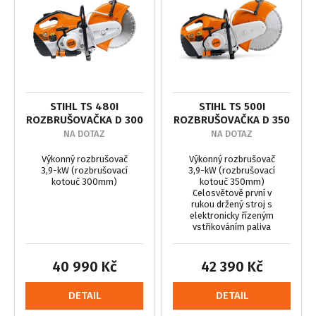
STIHL TS 480I
STIHL TS 500I
ROZBRUŠOVAČKA D 300
ROZBRUŠOVAČKA D 350
NA DOTAZ
NA DOTAZ
Výkonný rozbrušovač
Výkonný rozbrušovač
3,9-kW (rozbrušovací
3,9-kW (rozbrušovací
kotouč 300mm)
kotouč 350mm)
Celosvětově první v
rukou držený stroj s
elektronicky řízeným
vstřikováním paliva
40 990 Kč
42 390 Kč
DETAIL
DETAIL