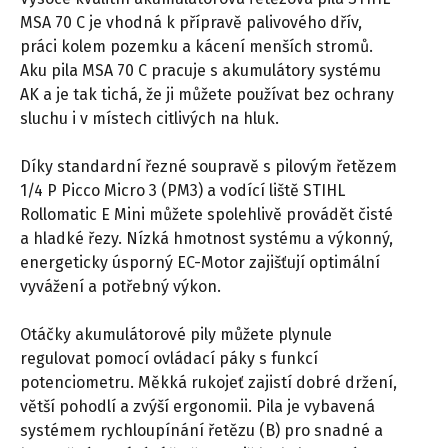
MSA 70 C je vhodná k přípravě palivového dřív,
práci kolem pozemku a kácení menších stromů.
Aku pila MSA 70 C pracuje s akumulátory systému
AK a je tak tichá, že ji můžete používat bez ochrany
sluchu i v místech citlivých na hluk.
Díky standardní řezné soupravě s pilovým řetězem
1/4 P Picco Micro 3 (PM3) a vodící liště STIHL
Rollomatic E Mini můžete spolehlivě provádět čisté
a hladké řezy. Nízká hmotnost systému a výkonný,
energeticky úsporný EC-Motor zajišťují optimální
vyvážení a potřebný výkon.
Otáčky akumulátorové pily můžete plynule
regulovat pomocí ovládací páky s funkcí
potenciometru. Měkká rukojeť zajistí dobré držení,
větší pohodlí a zvýší ergonomii. Pila je vybavená
systémem rychloupínání řetězu (B) pro snadné a