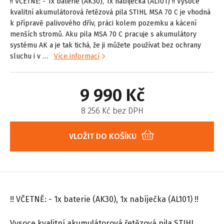
!! VČETNĚ: - 1x baterie (AK30), 1x nabíječka (AL101) !! Vysoce
kvalitní akumulátorová řetězová pila STIHL MSA 70 C je vhodná
k přípravě palivového dřív, práci kolem pozemku a kácení
menších stromů. Aku pila MSA 70 C pracuje s akumulátory
systému AK a je tak tichá, že ji můžete používat bez ochrany
sluchu i v …
Více informací
9 990 Kč
8 256 Kč bez DPH
VLOŽIT DO KOŠÍKU
!! VČETNĚ: - 1x baterie (AK30), 1x nabíječka (AL101) !!
Vysoce kvalitní akumulátorová řetězová pila STIHL