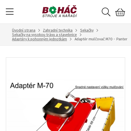
Úvodní strana
Zahradní technika
Sekačky
Sekačky na vysokou trávu a stavebnice
Adaptéry k pohonným jednotkám
Adaptér mulčovač M70 - Panter