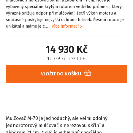
mulčovač s nerezovou skříní a záběrem 71 cm. Nově je
vybavený speciálně krytým rotorem velkého průměru, který
výrazně snižuje odpor při mulčování, šetří výkon motoru a
současně poskytuje nejvyšší ochranu ložisek. Řešení rotoru je
unikátní a máme je c…
Více informací
14 930 Kč
12 339 Kč bez DPH
VLOŽIT DO KOŠÍKU
Mulčovač M-70 je jednoduchý, ale velmi odolný
jednorotorový mulčovač s nerezovou skříní a
záběrem 71 cm. Nově je vybavený speciálně