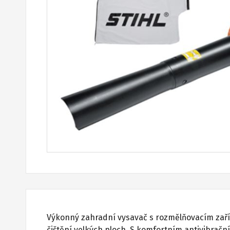
Výkonný zahradní vysavač s rozmělňovacím zaříz
čištění velkých ploch. S komfortním antivibračn