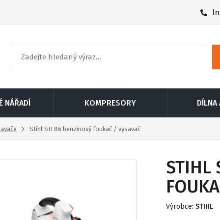
In
É NÁŘADÍ
KOMPRESORY
DÍLNA
savače
Stihl SH 86 benzinový foukač / vysavač
STIHL
FOUKA
Výrobce:
STIHL