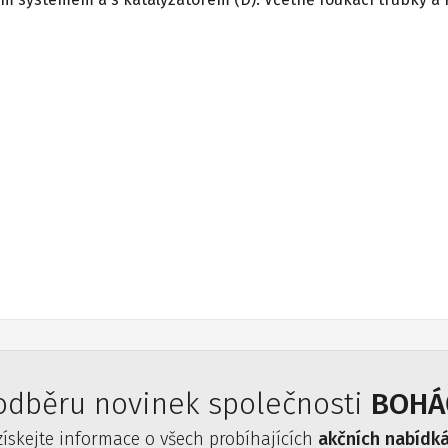
 odběru novinek společnosti
BOHÁČ
získejte informace o všech probíhajících
akčních nabídk