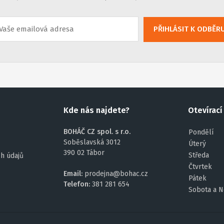
PŘIHLÁSIT K ODBĚR
Kde nás najdete?
Otevírací
BOHÁČ CZ spol. s r.o.
Pondělí
Soběslavská 3012
Úterý
390 02 Tábor
Středa
h údajů
Čtvrtek
Email:
prodejna@bohac.cz
Pátek
Telefon:
381 281 654
Sobota a N