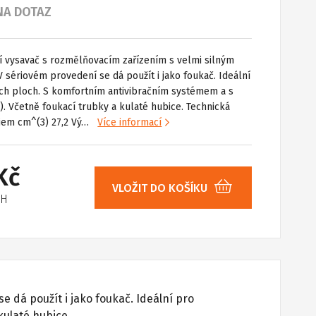
NA DOTAZ
 vysavač s rozmělňovacím zařízením s velmi silným
 sériovém provedení se dá použít i jako foukač. Ideální
ých ploch. S komfortním antivibračním systémem a s
). Včetně foukací trubky a kulaté hubice. Technická
bjem cm^(3) 27,2 Vý…
Více informací
Kč
VLOŽIT DO KOŠÍKU
PH
dá použít i jako foukač. Ideální pro
kulaté hubice.