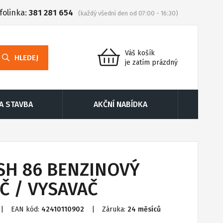
folinka:
381 281 654
(každý všední den od 07:00 - 16:30)
Váš košík
HLEDEJ
je zatím prázdný
 A STAVBA
AKČNÍ NABÍDKA
 SH 86 BENZINOVÝ
Č / VYSAVAČ
|
EAN kód:
42410110902
|
Záruka:
24 měsíců