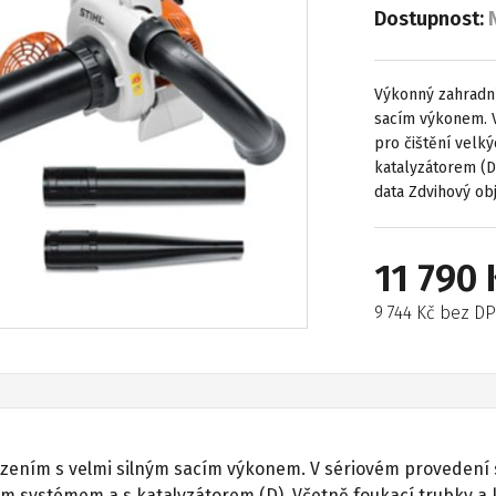
Dostupnost:
Výkonný zahradní
sacím výkonem. V
pro čištění velk
katalyzátorem (D
data Zdvihový o
11 790 
9 744 Kč bez D
ením s velmi silným sacím výkonem. V sériovém provedení se 
ím systémem a s katalyzátorem (D). Včetně foukací trubky a 