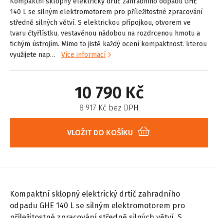
Kompaktní sklopný elektrický drtič zahradního odpadu GHE
140 L se silným elektromotorem pro příležitostné zpracování
středně silných větví. S elektrickou přípojkou, otvorem ve
tvaru čtyřlístku, vestavěnou nádobou na rozdrcenou hmotu a
tichým ústrojím. Mimo to jistě každý ocení kompaktnost. kterou
využijete nap…
Více informací
10 790 Kč
8 917 Kč bez DPH
VLOŽIT DO KOŠÍKU
Kompaktní sklopný elektrický drtič zahradního
odpadu GHE 140 L se silným elektromotorem pro
příležitostné zpracování středně silných větví. S