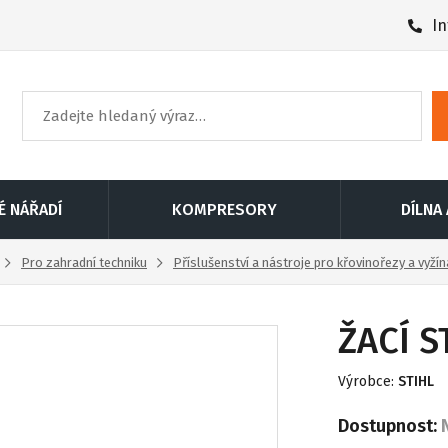
In
É NÁŘADÍ
KOMPRESORY
DÍLNA
Pro zahradní techniku
Příslušenství a nástroje pro křovinořezy a vyží
ŽACÍ 
Výrobce:
STIHL
Dostupnost: