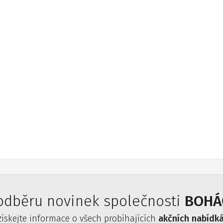
 odběru novinek společnosti
BOHÁČ
získejte informace o všech probíhajících
akčních nabídk