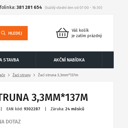
folinka:
381 281 654
(každý všední den od 07:00 - 16:30)
Váš košík
HLEDEJ
je zatím prázdný
 A STAVBA
AKČNÍ NABÍDKA
nače
Žací struny
Žací struna 3,3mm*137m
STRUNA 3,3MM*137M
|
EAN kód:
9302287
|
Záruka:
24 měsíců
NA DOTAZ