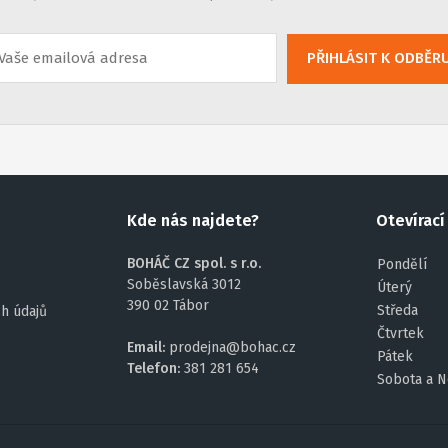
PŘIHLÁSIT K ODBĚR
Kde nás najdete?
Otevírací
BOHÁČ CZ spol. s r.o.
Pondělí
Soběslavská 3012
Úterý
390 02 Tábor
Středa
h údajů
Čtvrtek
Email:
prodejna@bohac.cz
Pátek
Telefon:
381 281 654
Sobota a N