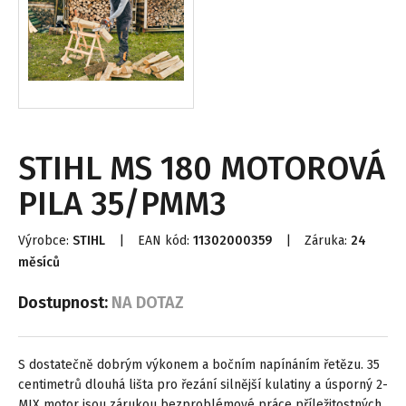
STIHL MS 180 MOTOROVÁ
PILA 35/PMM3
Výrobce:
STIHL
|
EAN kód:
11302000359
|
Záruka:
24
měsíců
Dostupnost:
NA DOTAZ
S dostatečně dobrým výkonem a bočním napínáním řetězu. 35
centimetrů dlouhá lišta pro řezání silnější kulatiny a úsporný 2-
MIX motor jsou zárukou bezproblémové práce příležitostných