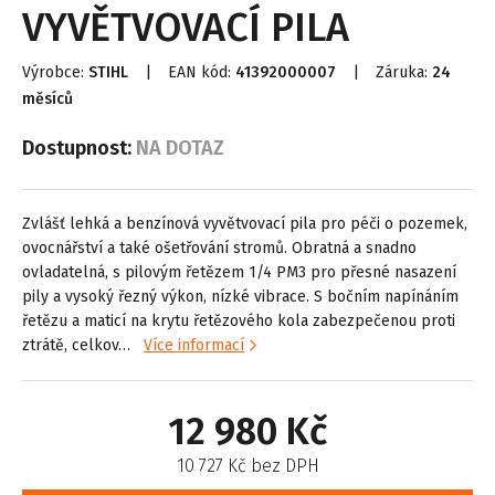
VYVĚTVOVACÍ PILA
Výrobce:
STIHL
|
EAN kód:
41392000007
|
Záruka:
24
měsíců
Dostupnost:
NA DOTAZ
Zvlášť lehká a benzínová vyvětvovací pila pro péči o pozemek,
ovocnářství a také ošetřování stromů. Obratná a snadno
ovladatelná, s pilovým řetězem 1/4 PM3 pro přesné nasazení
pily a vysoký řezný výkon, nízké vibrace. S bočním napínáním
řetězu a maticí na krytu řetězového kola zabezpečenou proti
ztrátě, celkov…
Více informací
12 980 Kč
10 727 Kč bez DPH