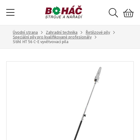
Úvodní strana
Zahradní technika
Řetězové pily
Speciální pily pro kvalifikované profesionály
Stihl HT 56 C-E vyvětvovací pila