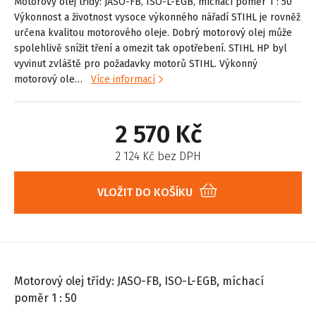
Motorový olej třídy: JASO-FB, ISO-L-EGB, míchací poměr 1 : 50
Výkonnost a životnost vysoce výkonného nářadí STIHL je rovněž
určena kvalitou motorového oleje. Dobrý motorový olej může
spolehlivě snížit tření a omezit tak opotřebení. STIHL HP byl
vyvinut zvláště pro požadavky motorů STIHL. Výkonný
motorový ole…
Více informací
2 570 Kč
2 124 Kč bez DPH
VLOŽIT DO KOŠÍKU
Motorový olej třídy: JASO-FB, ISO-L-EGB, míchací
poměr 1 : 50