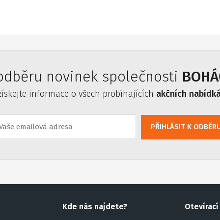
 odběru novinek společnosti
BOHÁČ
získejte informace o všech probíhajících
akčních nabídk
PŘIHLÁSIT K ODBĚR
Kde nás najdete?
Otevírací