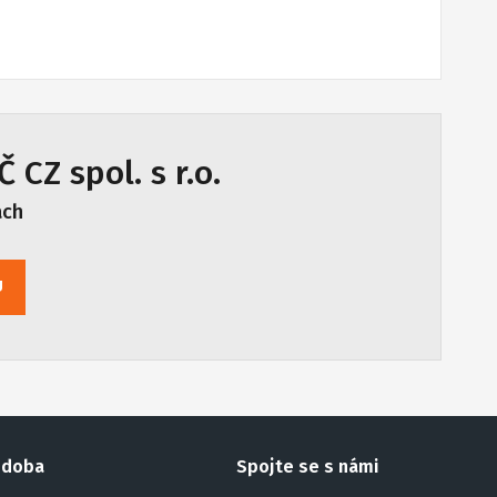
 CZ spol. s r.o.
ách
U
 doba
Spojte se s námi