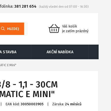
folinka:
381 281 654
(každý všední den od 07:00 - 16:30)
Váš košík
HLEDEJ
je zatím prázdný
 A STAVBA
AKČNÍ NABÍDKA
ATIC E Mini"
/8 - 1,1 - 30CM
MATIC E MINI"
|
EAN kód:
30050003905
|
Záruka:
24 měsíců