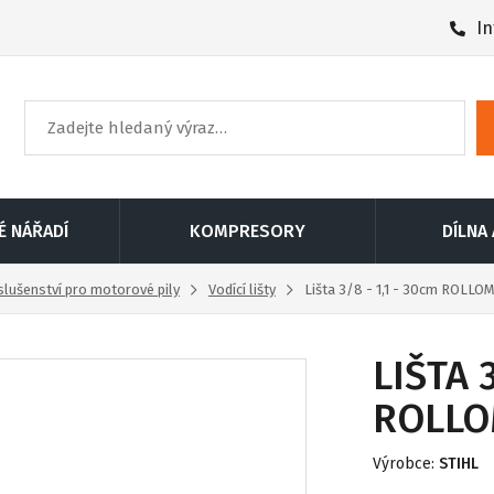
In
É NÁŘADÍ
KOMPRESORY
DÍLNA
slušenství pro motorové pily
Vodící lišty
Lišta 3/8 - 1,1 - 30cm ROLLOM
LIŠTA 3
ROLLO
Výrobce:
STIHL