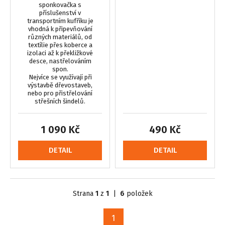
sponkovačka s
příslušenství v
transportním kufříku je
vhodná k připevňování
různých materiálů, od
textílie přes koberce a
izolaci až k překližkové
desce, nastřelováním
spon.
Nejvíce se využívají při
výstavbě dřevostaveb,
nebo pro přistřelování
střešních šindelů.
1 090 Kč
490 Kč
DETAIL
DETAIL
Strana
1
z
1
|
6
položek
1