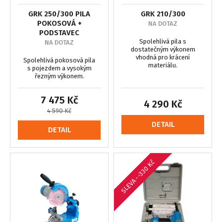
GRK 250/300 PILA
GRK 210/300
POKOSOVÁ +
NA DOTAZ
PODSTAVEC
Spolehlivá pila s
NA DOTAZ
dostatečným výkonem
vhodná pro krácení
Spolehlivá pokosová pila
materiálu.
s pojezdem a vysokým
řezným výkonem.
7 475 Kč
4 290 Kč
4 590 Kč
DETAIL
DETAIL
SLEVA --330 Kč