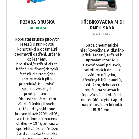
P2300A BRUSKA
HŘEBÍKOVAČKA MIDI
PNEU SADA
SKLADEM
NA DOTAZ
Robustní bruska pilových
řetězů s hliníkovou
Sada pneumatické
konstrukcí a optimální
hřebíkovačky a 9-dílného
geometrií ostření, určená
příslušenství, určená k
k přesnému
úpravám interiérů
broušení/ostření všech
(upevňování palubek,
běžně používaných typů
sololitových desek k
řetězů elektrických i
zádům nábytku,
motorových pil v
dřevěných lišt, panelů,
podmínkách servisů,
obložení, dekorací),
specializovaných
použití na stavbách
prodejen apod.
(upevňování izolačních
Oboustranné ostření
materiálů, krytin) apod.
všech článků pilového
nastřelováním hřebíků
řetězu díky výklopné
15-50 mm.
brusné hlavě (90°->50°)
a otočnému upínacímu
stolku (± 35°), přesná a
spolehlivá fixace řetězu
(vodící drážka/zarážka
řetězu s jemnou