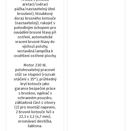
aretací/svěrací
páčka/nastavitelný úhel
broušení), hloubkový
doraz brusného kotouče
(nastavitelný), rukojeť s
pohodlným úchopem pro
navádění brusné hlavy při
ostření, automatické
vracení brusné hlavy do
výchozí polohy,
vestavěná lampička k
osvětlení ostřené plochy.
Motor 230 W,
polohovatelný pracovní
stůl se stupnicí (rozsah
otáčení ± 35°), průhledný
kryt kotouče jako
garance bezpečné práce
s bruskou, vypínač v
ochranném pouzdru,
základová část s otvory
(2) pro montáž napevno,
2 brusné kotouče 145 x
22,3 x 3,2 (4,7 mm),
orovnávací destička,
šablona.