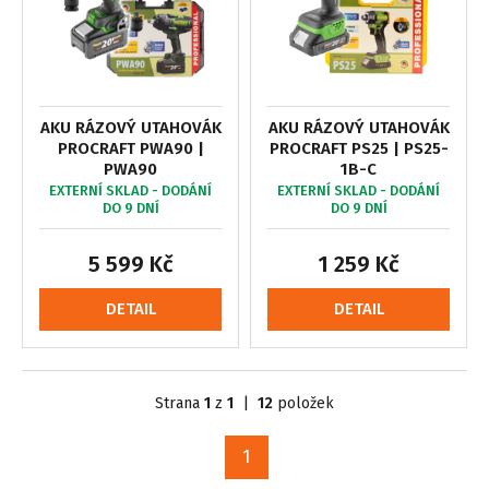
AKU RÁZOVÝ UTAHOVÁK
AKU RÁZOVÝ UTAHOVÁK
PROCRAFT PWA90 |
PROCRAFT PS25 | PS25-
PWA90
1B-C
EXTERNÍ SKLAD - DODÁNÍ
EXTERNÍ SKLAD - DODÁNÍ
DO 9 DNÍ
DO 9 DNÍ
5 599 Kč
1 259 Kč
DETAIL
DETAIL
Strana
1
z
1
|
12
položek
1