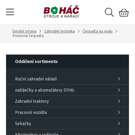
Úvodní strana
Zahradní technika
Čerpadla na vodu
Ponorná čerpadla
Oddělení sortimentu
Ruční zahradní nářadí
nabíječky a akumulátory STIHL
Zahradní traktory
Pracovní vozidla
Sekačky
Křovinořezy a vyžínače