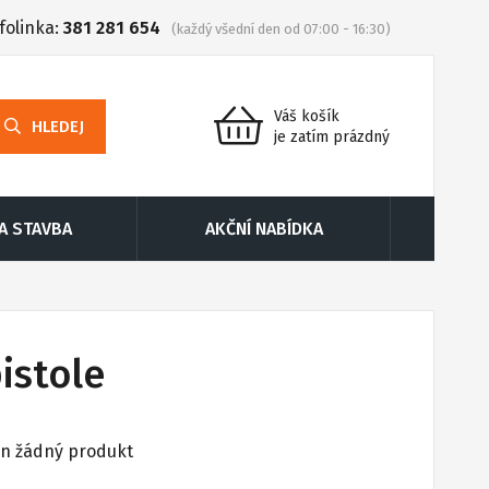
folinka:
381 281 654
(každý všední den od 07:00 - 16:30)
Váš košík
HLEDEJ
je zatím prázdný
 A STAVBA
AKČNÍ NABÍDKA
istole
en žádný produkt