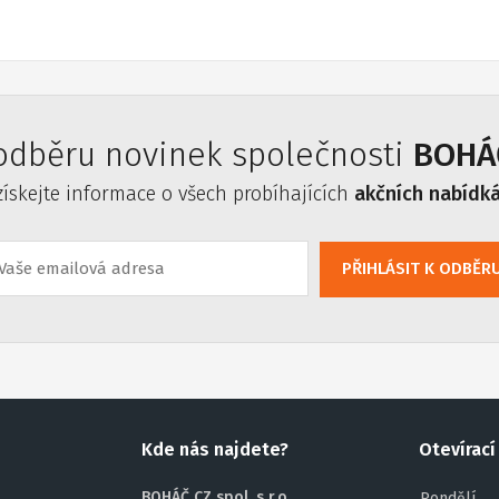
 odběru novinek společnosti
BOHÁČ
získejte informace o všech probíhajících
akčních nabídk
PŘIHLÁSIT K ODBĚR
Kde nás najdete?
Otevírací
BOHÁČ CZ spol. s r.o.
Pondělí