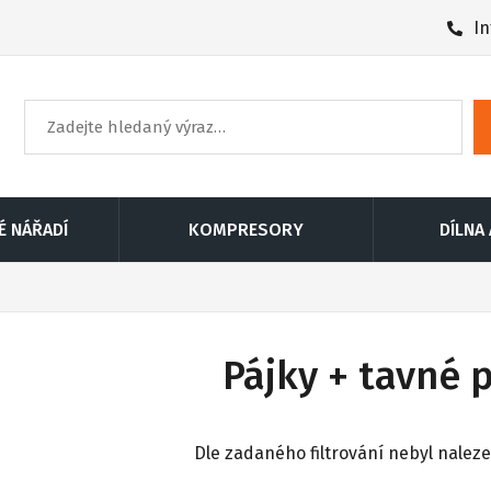
In
É NÁŘADÍ
KOMPRESORY
DÍLNA
Pájky + tavné p
Dle zadaného filtrování nebyl nalez