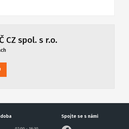
 CZ spol. s r.o.
ách
U
 doba
Spojte se s námi
07:00 - 16:30