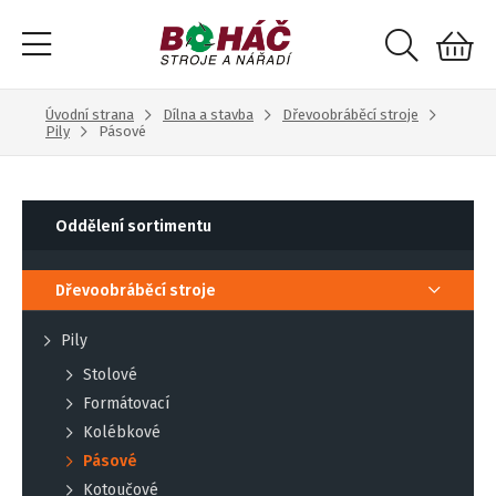
Úvodní strana
Dílna a stavba
Dřevoobráběcí stroje
Pily
Pásové
Oddělení sortimentu
Dřevoobráběcí stroje
Pily
Stolové
Formátovací
Kolébkové
Pásové
Kotoučové