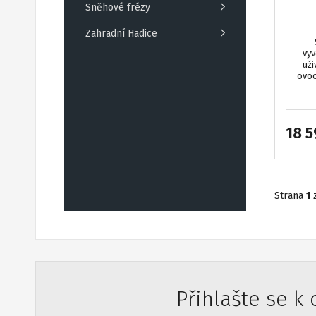
Sněhové frézy
Zahradní Hadice
vyv
uži
ovoc
18 5
Strana
1
Přihlašte se k