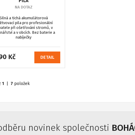
PILA
NA DOTAZ
Silná a tichá akumulátorová
ětvovací pila pro profesionální
vatele při ošetřování stromů, v
nářství a v obcích. Bez baterie a
nabíječky
90 Kč
DETAIL
z
1
|
7
položek
 odběru novinek společnosti
BOHÁČ