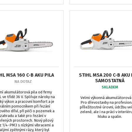
HL MSA 160 C-B AKU PILA
STIHL MSA 200 C-B AKU 
SAMOSTATNÁ
NA DOTAZ
SKLADEM
ní akumulátorová pila od firmy
 ve třídě 36 V. Splňuje nároky na
Velmi výkonná akumulátorová 
ký výkon a pracovní komfort a je
Pro dřevostavby na profesioná
eálním pomocníkem při řezání
příležitostné úrovni, údržbu ve
ového dříví, při péči o pozemek a
zeleně, ale i na práci v interiér
zahradu a také pro řezání v
hluku a spalin.
řených prostorech. Nový pilový
z 1/4-PM3 s nízkými vibracemi a
lými zpětnými rázy, který byl