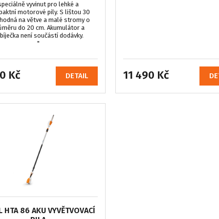
speciálně vyvinut pro lehké a
aktní motorové pily. S lištou 30
hodná na větve a malé stromy o
ůměru do 20 cm. Akumulátor a
bíječka není součástí dodávky.
"
0 Kč
11 490 Kč
DETAIL
DE
L HTA 86 AKU VYVĚTVOVACÍ