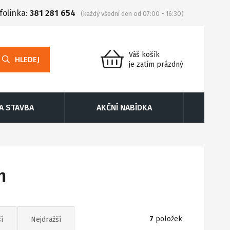
folinka:
381 281 654
(každý všední den od 07:00 - 16:30)
Váš košík
HLEDEJ
je zatím prázdný
 A STAVBA
AKČNÍ NABÍDKA
m
7
položek
í
Nejdražší