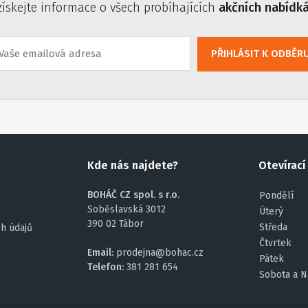
získejte informace o všech probíhajících
akčních nabídk
PŘIHLÁSIT K ODBĚR
Kde nás najdete?
Otevírací
BOHÁČ CZ spol. s r.o.
Pondělí
Soběslavská 3012
Úterý
390 02 Tábor
Středa
h údajů
Čtvrtek
Email:
prodejna@bohac.cz
Pátek
Telefon:
381 281 654
Sobota a N