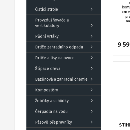
komp
Čistící stroje
cm v
pr
Provzdušňovače a
na
vertikutátory
Půdní vrtáky
9 59
Drtiče zahradního odpadu
Drtiče a lisy na ovoce
Štípače dřeva
Bazénová a zahradní chemie
Kompostéry
Žebříky a schůdky
Čerpadla na vodu
Pásové přepravníky
STIH