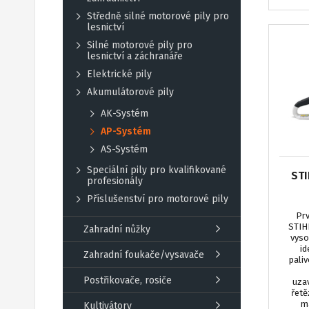
Středně silné motorové pily pro
lesnictví
Silné motorové pily pro
lesnictví a záchranáře
Elektrické pily
Akumulátorové pily
AK-Systém
AP-Systém
AS-Systém
Speciální pily pro kvalifikované
STI
profesionály
Příslušenství pro motorové pily
Prv
STIHL
Zahradní nůžky
vyso
id
Zahradní foukače/vysavače
paliv
Postřikovače, rosiče
uzav
řetě
ma
Kultivátory