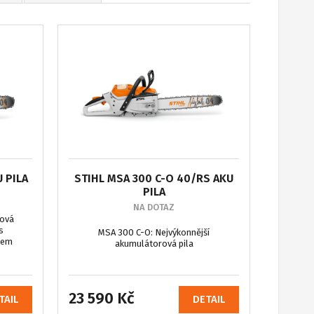
U PILA
STIHL MSA 300 C-O 40/RS AKU
PILA
NA DOTAZ
zová
s
MSA 300 C-O: Nejvýkonnější
mem
akumulátorová pila
23 590 Kč
TAIL
DETAIL