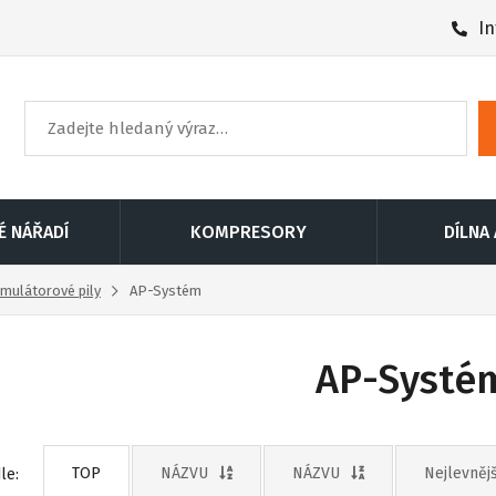
In
É NÁŘADÍ
KOMPRESORY
DÍLNA
mulátorové pily
AP-Systém
AP-Systé
TOP
NÁZVU
NÁZVU
Nejlevnějš
le: