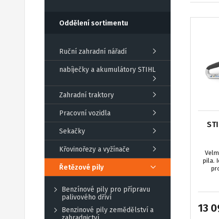
Oddělení sortimentu
Ruční zahradní nářadí
nabíječky a akumulátory STIHL
Zahradní traktory
Pracovní vozidla
STI
Sekačky
Křovinořezy a vyžínače
Velm
pila.
Řetězové pily
pr
Benzínové pily pro přípravu
palivového dříví
13 0
Benzinové pily zemědělství a
zahradnictví