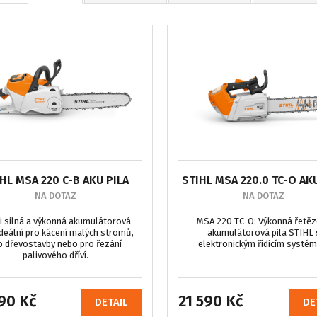
HL MSA 220 C-B AKU PILA
STIHL MSA 220.0 TC-O AK
NA DOTAZ
NA DOTAZ
i silná a výkonná akumulátorová
MSA 220 TC-O: Výkonná řetě
 Ideální pro kácení malých stromů,
akumulátorová pila STIHL 
o dřevostavby nebo pro řezání
elektronickým řídicím systé
palivového dříví.
90 Kč
21 590 Kč
DETAIL
DE