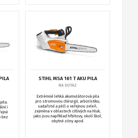
PILA
STIHL MSA 161 T AKU PILA
NA DOTAZ
Extrémně lehká akumulátorová pila
pro stromovou chirurgii, arboristiku,
pila.
sadařství a péči o veřejnou zeleň,
lní i
zejména v oblastech citlivých na hluk,
řejné
jako jsou například hřbitovy, okolí škol,
u bez
obytné zóny apod.