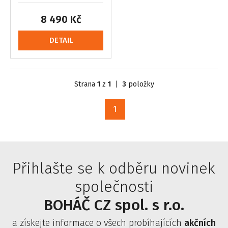
8 490 Kč
DETAIL
Strana
1
z
1
|
3
položky
1
Přihlašte se k odběru novinek
společnosti
BOHÁČ CZ spol. s r.o.
a získejte informace o všech probíhajících
akčních