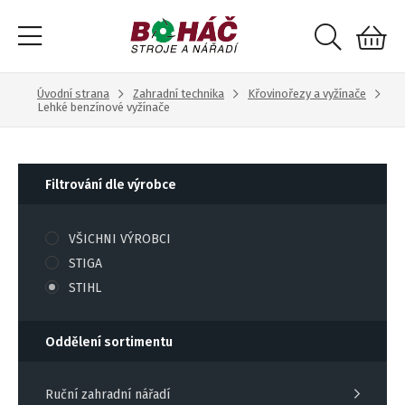
Úvodní strana
Zahradní technika
Křovinořezy a vyžínače
Lehké benzínové vyžínače
Filtrování dle výrobce
VŠICHNI VÝROBCI
STIGA
STIHL
Oddělení sortimentu
Ruční zahradní nářadí