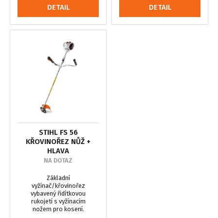
DETAIL
DETAIL
STIHL FS 56
KŘOVINOŘEZ NŮŽ +
HLAVA
NA DOTAZ
Základní
vyžínač/křovinořez
vybavený řidítkovou
rukojetí s vyžínacím
nožem pro kosení.