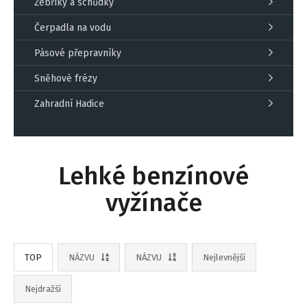
Žebříky a schůdky
Čerpadla na vodu
Pásové přepravníky
Sněhové frézy
Zahradní Hadice
Lehké benzínové
vyžínače
TOP
NÁZVU
NÁZVU
Nejlevnější
Nejdražší