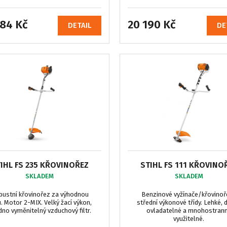
684 Kč
20 190 Kč
DETAIL
DE
IHL FS 235 KŘOVINOŘEZ
STIHL FS 111 KŘOVINO
SKLADEM
SKLADEM
bustní křovinořez za výhodnou
Benzinové vyžínače/křovinoř
. Motor 2-MIX. Velký žací výkon,
střední výkonové třídy. Lehké, 
no vyměnitelný vzduchový filtr.
ovladatelné a mnohostran
využitelné.