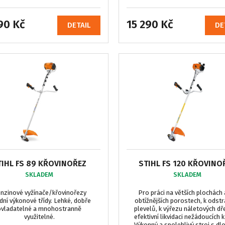
90 Kč
15 290 Kč
DETAIL
DE
TIHL FS 89 KŘOVINOŘEZ
STIHL FS 120 KŘOVINO
SKLADEM
SKLADEM
nzinové vyžínače/křovinořezy
Pro práci na větších plochách 
dní výkonové třídy. Lehké, dobře
obtížnějších porostech, k odst
ovladatelné a mnohostranně
plevelů, k výřezu náletových dře
využitelné.
efektivní likvidaci nežádoucích k
Výkonný a spolehlivý stroj s d