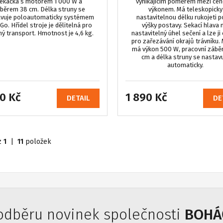
ekačka s motorem 1 000 W a
vynikajícím poměrem mezi cen
běrem 38 cm. Délka struny se
výkonem. Má teleskopicky
avuje poloautomaticky systémem
nastavitelnou délku rukojeti 
o. Hřídel stroje je dělitelná pro
výšky postavy. Sekací hlava
ý transport. Hmotnost je 4,6 kg.
nastavitelný úhel sečení a lze ji
pro zařezávání okrajů trávníku.
má výkon 500 W, pracovní záběr
cm a délka struny se nastav
automaticky.
0 Kč
1 890 Kč
DETAIL
DE
z
1
|
11
položek
 odběru novinek společnosti
BOHÁČ