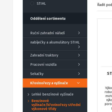
STIHL
Řadit pod
Oddělení sortimentu
Ruční zahradní nářadí
nabíječky a akumulátory STIHL
Zahradní traktory
Pracovní vozidla
ST
Sekačky
Křovinořezy a vyžínače
Výko
robu
Lehké benzínové vyžínače
moto
výko
Benzinové
poros
vyžínače/křovinořezy střední
výkonové třídy