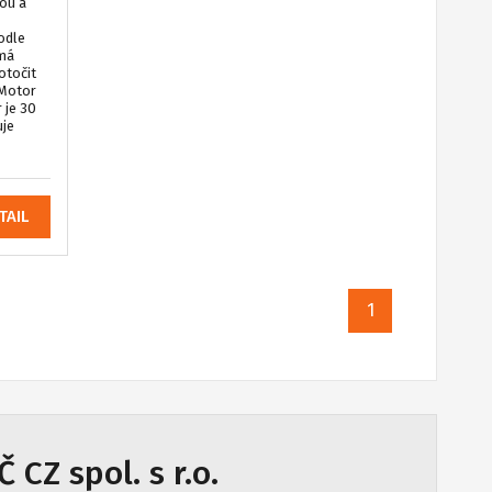
ou a
podle
 má
 otočit
 Motor
 je 30
uje
TAIL
1
 CZ spol. s r.o.