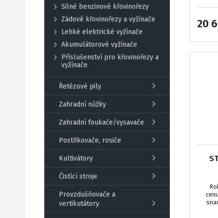
Silné benzinové křovinořezy
Zádové křovinořezy a vyžínače
20 
Lehké elektrické vyžínače
Akumulátorové vyžínače
Příslušenství pro křovinořezy a
vyžínače
Řetězové pily
Zahradní nůžky
Zahradní foukače/vysavače
Postřikovače, rosiče
ST
Kultivátory
Čistící stroje
Ro
Provzdušňovače a
cenu
snad
vertikutátory