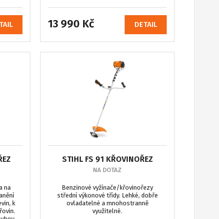
13 990 Kč
TAIL
DETAIL
ŘEZ
STIHL FS 91 KŘOVINOŘEZ
NA DOTAZ
a na
Benzinové vyžínače/křovinořezy
ranění
střední výkonové třídy. Lehké, dobře
vin, k
ovladatelné a mnohostranně
řovin.
využitelné.
louhou