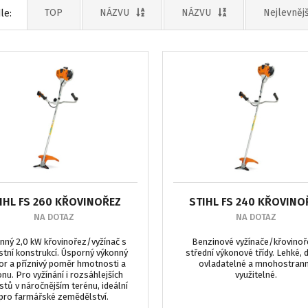
TOP
NÁZVU
NÁZVU
Nejlevnějš
le:
IHL FS 260 KŘOVINOŘEZ
STIHL FS 240 KŘOVINO
NA DOTAZ
NA DOTAZ
nný 2,0 kW křovinořez/vyžínač s
Benzinové vyžínače/křovinoř
stní konstrukcí. Úsporný výkonný
střední výkonové třídy. Lehké, 
r a příznivý poměr hmotnosti a
ovladatelné a mnohostran
nu. Pro vyžínání i rozsáhlejších
využitelné.
tů v náročnějším terénu, ideální
pro farmářské zemědělství.