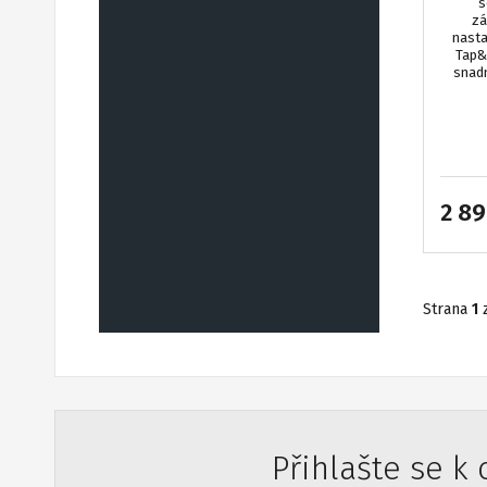
s
zá
nast
Tap&G
snadn
2 89
Strana
1
Přihlašte se k