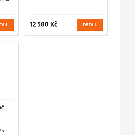
12 580 Kč
TAIL
DETAIL
AČ
č s