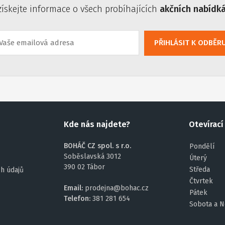
získejte informace o všech probíhajících
akčních nabídk
PŘIHLÁSIT K ODBĚR
Kde nás najdete?
Otevírací
BOHÁČ CZ spol. s r.o.
Pondělí
Soběslavská 3012
Úterý
390 02 Tábor
Středa
h údajů
Čtvrtek
Email:
prodejna@bohac.cz
Pátek
Telefon:
381 281 654
Sobota a N