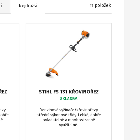
11
položek
í
Nejdražší
ŘEZ
STIHL FS 131 KŘOVINOŘEZ
SKLADEM
ezy
Benzinové vyžínače/křovinořezy
dobře
střední výkonové třídy. Lehké, dobře
ně
ovladatelné a mnohostranně
využitelné.