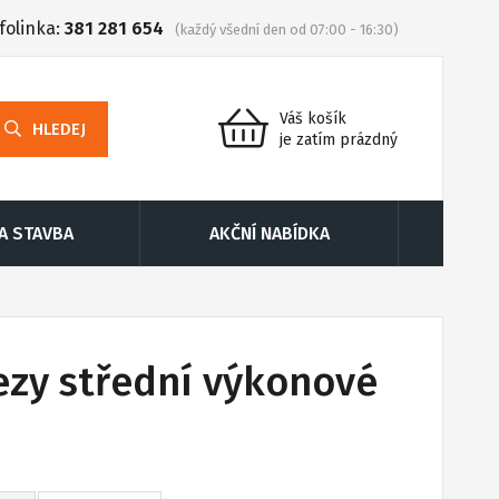
folinka:
381 281 654
(každý všední den od 07:00 - 16:30)
Váš košík
HLEDEJ
je zatím prázdný
 A STAVBA
AKČNÍ NABÍDKA
ezy střední výkonové