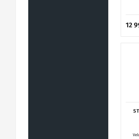
12 9
ST
Vel