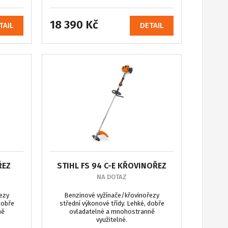
18 390 Kč
TAIL
DETAIL
ŘEZ
STIHL FS 94 C-E KŘOVINOŘEZ
NA DOTAZ
ezy
Benzinové vyžínače/křovinořezy
dobře
střední výkonové třídy. Lehké, dobře
ně
ovladatelné a mnohostranně
využitelné.