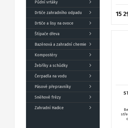
Půdní vrtáky
15 2
Drtiče zahradního odpadu
Drtiče a lisy na ovoce
Štípače dřeva
Bazénová a zahradní chemie
Kompostéry
Žebříky a schůdky
Čerpadla na vodu
Pásové přepravníky
S
Sněhové frézy
Zahradní Hadice
Be
stře