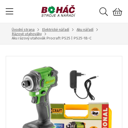
Úvodní strana
Elektrické nářadí
Aku nářadí
Rázové utahováky
Aku rázový utahovák Procraft PS25 | PS25-1B-C