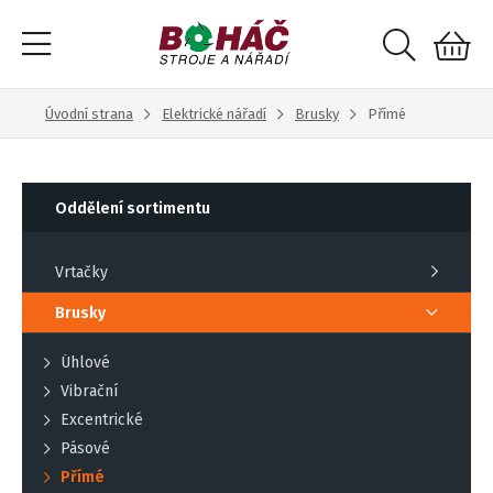
Úvodní strana
Elektrické nářadí
Brusky
Přímé
Oddělení sortimentu
Vrtačky
Brusky
Úhlové
Vibrační
Excentrické
Pásové
Přímé